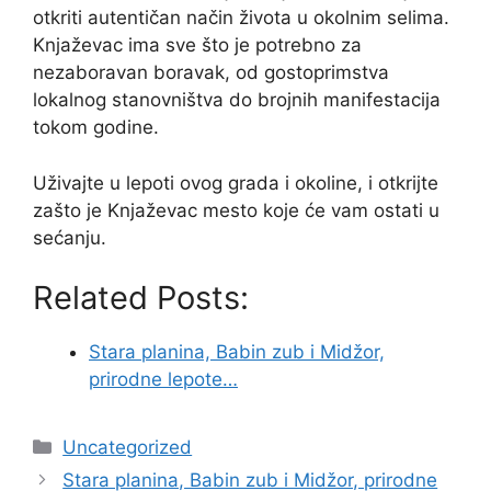
otkriti autentičan način života u okolnim selima.
Knjaževac ima sve što je potrebno za
nezaboravan boravak, od gostoprimstva
lokalnog stanovništva do brojnih manifestacija
tokom godine.
Uživajte u lepoti ovog grada i okoline, i otkrijte
zašto je Knjaževac mesto koje će vam ostati u
sećanju.
Related Posts:
Stara planina, Babin zub i Midžor,
prirodne lepote…
Categories
Uncategorized
Stara planina, Babin zub i Midžor, prirodne