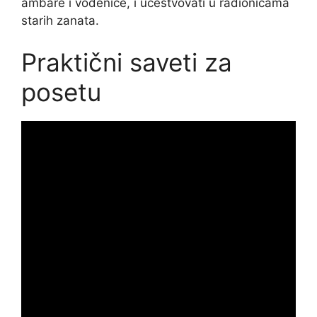
ambare i vodenice, i učestvovati u radionicama
starih zanata.
Praktični saveti za
posetu