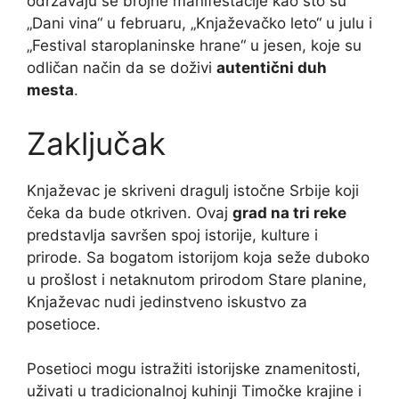
održavaju se brojne manifestacije kao što su
„Dani vina“ u februaru, „Knjaževačko leto“ u julu i
„Festival staroplaninske hrane“ u jesen, koje su
odličan način da se doživi
autentični duh
mesta
.
Zaključak
Knjaževac je skriveni dragulj istočne Srbije koji
čeka da bude otkriven. Ovaj
grad na tri reke
predstavlja savršen spoj istorije, kulture i
prirode. Sa bogatom istorijom koja seže duboko
u prošlost i netaknutom prirodom Stare planine,
Knjaževac nudi jedinstveno iskustvo za
posetioce.
Posetioci mogu istražiti istorijske znamenitosti,
uživati u tradicionalnoj kuhinji Timočke krajine i