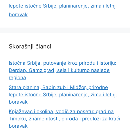
lepote istočne Srbije, planinarenje, zima i letnji
boravak
Skorašnji članci
Istočna Srbija, putovanje kroz prirodu i istoriju:
Đerdap, Gamzigrad, sela i kulturno nasleđe
regiona
Stara planina, Babin zub i Midžor, prirodne
lepote istočne Srbije, planinarenje, zima i letnji
boravak
Knjaževac i okolina, vodič za posetu: grad na
Timoku, znamenitosti, priroda i predlozi za kraći
boravak