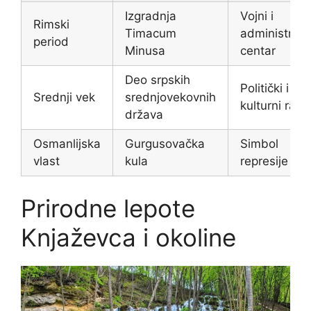
Izgradnja
Vojni i
Rimski
Timacum
administrati
period
Minusa
centar
Deo srpskih
Politički i
Srednji vek
srednjovekovnih
kulturni razv
država
Osmanlijska
Gurgusovačka
Simbol
vlast
kula
represije
Prirodne lepote
Knjaževca i okoline