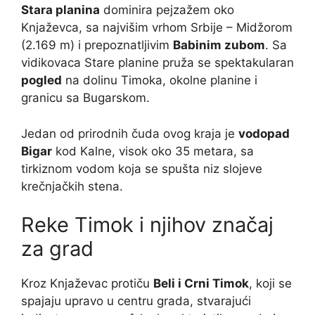
Stara planina
dominira pejzažem oko
Knjaževca, sa najvišim vrhom Srbije – Midžorom
(2.169 m) i prepoznatljivim
Babinim zubom
. Sa
vidikovaca Stare planine pruža se spektakularan
pogled
na dolinu Timoka, okolne planine i
granicu sa Bugarskom.
Jedan od prirodnih čuda ovog kraja je
vodopad
Bigar
kod Kalne, visok oko 35 metara, sa
tirkiznom vodom koja se spušta niz slojeve
krečnjačkih stena.
Reke Timok i njihov značaj
za grad
Kroz Knjaževac protiču
Beli i Crni Timok
, koji se
spajaju upravo u centru grada, stvarajući