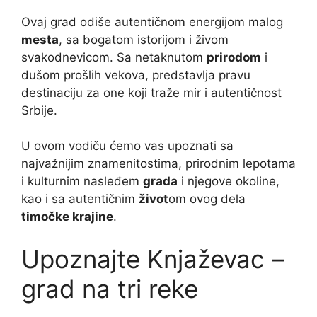
Ovaj grad odiše autentičnom energijom malog
mesta
, sa bogatom istorijom i živom
svakodnevicom. Sa netaknutom
prirodom
i
dušom prošlih vekova, predstavlja pravu
destinaciju za one koji traže mir i autentičnost
Srbije.
U ovom vodiču ćemo vas upoznati sa
najvažnijim znamenitostima, prirodnim lepotama
i kulturnim nasleđem
grada
i njegove okoline,
kao i sa autentičnim
život
om ovog dela
timočke krajine
.
Upoznajte Knjaževac –
grad na tri reke