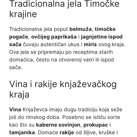
Tradicionalna jela Timočke
krajine
Tradicionalna jela poput
belmuža
,
timočke
pogače
,
ovčijeg paprikaša
i
jagnjetine ispod
sača
čuvaju autentičan ukus i
miris
ovog kraja.
Ova jela se pripremaju po receptima starih
domaćica, često na otvorenoj vatri ili ispod
sača.
Vina i rakije knjaževačkog
kraja
Vina
Knjaževca imaju dugu tradiciju koja seže
još do rimskog doba. Posebno se ističu sorte
kao što su
kaberne sovinjon
,
prokupac
i
tamjanika
. Domaće
rakije
od šljive, kruške i