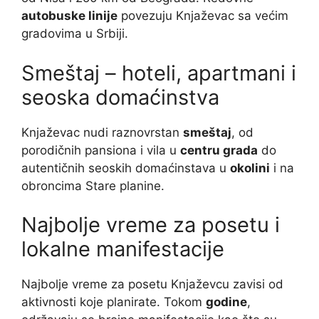
autobuske linije
povezuju Knjaževac sa većim
gradovima u Srbiji.
Smeštaj – hoteli, apartmani i
seoska domaćinstva
Knjaževac nudi raznovrstan
smeštaj
, od
porodičnih pansiona i vila u
centru grada
do
autentičnih seoskih domaćinstava u
okolini
i na
obroncima Stare planine.
Najbolje vreme za posetu i
lokalne manifestacije
Najbolje vreme za posetu Knjaževcu zavisi od
aktivnosti koje planirate. Tokom
godine
,