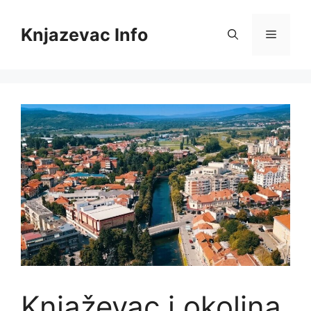
Skip
to
Knjazevac Info
Menu
content
Knjaževac i okolina,