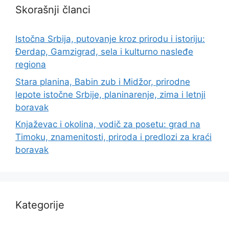
Skorašnji članci
Istočna Srbija, putovanje kroz prirodu i istoriju:
Đerdap, Gamzigrad, sela i kulturno nasleđe
regiona
Stara planina, Babin zub i Midžor, prirodne
lepote istočne Srbije, planinarenje, zima i letnji
boravak
Knjaževac i okolina, vodič za posetu: grad na
Timoku, znamenitosti, priroda i predlozi za kraći
boravak
Kategorije