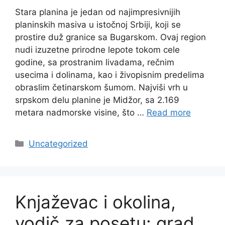
Stara planina je jedan od najimpresivnijih
planinskih masiva u istočnoj Srbiji, koji se
prostire duž granice sa Bugarskom. Ovaj region
nudi izuzetne prirodne lepote tokom cele
godine, sa prostranim livadama, rečnim
usecima i dolinama, kao i živopisnim predelima
obraslim četinarskom šumom. Najviši vrh u
srpskom delu planine je Midžor, sa 2.169
metara nadmorske visine, što …
Read more
Categories
Uncategorized
Knjaževac i okolina,
vodič za posetu: grad